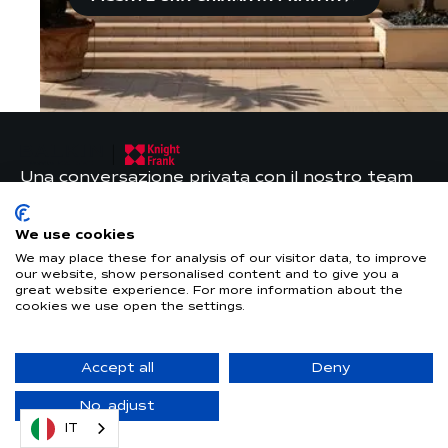
Una conversazione privata con il nostro team
è il primo passo per definire il vostro progetto
a Monaco in tutta sicurezza.
We use cookies
Discreta, personale e completamente in base
We may place these for analysis of our visitor data, to improve
ai vostri tempi.
our website, show personalised content and to give you a
great website experience. For more information about the
Immobili
cookies we use open the settings.
Gestione immobiliare
Chi siamo
Guide
Accept all
Deny
Contatti
No, adjust
Note legali
IT
Informativa sulla privacy