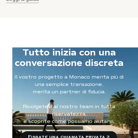
Tutto inizia con una
conversazione discreta
Il vostro progetto a Monaco merita più di
una semplice transazione,
merita un partner di fiducia.
Rivolgetevi al nostro team in tutta
riservatezza,
e scoprite come possiamo aiutarvi.
Fissate una chiamata privata