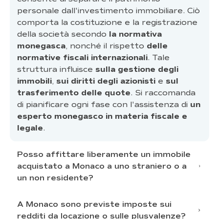
personale dall'investimento immobiliare. Ciò
comporta la costituzione e la registrazione
della società secondo
la normativa
monegasca
, nonché il rispetto
delle
normative fiscali internazionali
. Tale
struttura influisce
sulla gestione degli
immobili
,
sui diritti degli azionisti
e
sul
trasferimento delle quote
. Si raccomanda
di pianificare ogni fase con l'assistenza di
un
esperto monegasco in materia fiscale e
legale
.
Posso affittare liberamente un immobile
acquistato a Monaco a uno straniero o a
un non residente?
A Monaco sono previste imposte sui
norme
specifiche
redditi da locazione o sulle plusvalenze?