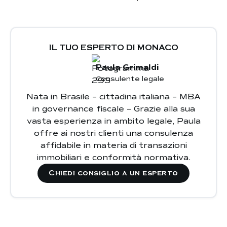
non residente
imposte
uno straniero
sui redditi da locazione
sulle
un'autorizzazione
plusvalenze immobiliari
IL TUO ESPERTO DI MONACO
preventiva
contratti
Paula Grimaldi
regolamentati
non
Consulente legale
legislazione
soggetti a tassazione in Monaco
monegasca
Nata in Brasile – cittadina italiana – MBA
imposte nel
in governance fiscale – Grazie alla sua
paese di residenza del proprietario
vasta esperienza in ambito legale, Paula
consulente fiscale
offre ai nostri clienti una consulenza
internazionale
affidabile in materia di transazioni
immobiliari e conformità normativa.
Chiedi consiglio a un esperto