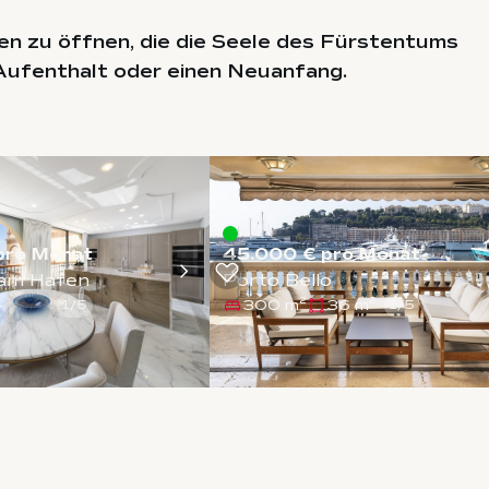
ten zu öffnen, die die Seele des Fürstentums
 Aufenthalt oder einen Neuanfang.
pro Monat
45.000 € pro Monat
 am Hafen
Porto Bello
-
300 m²
36 m²
1
/
5
1
/
5