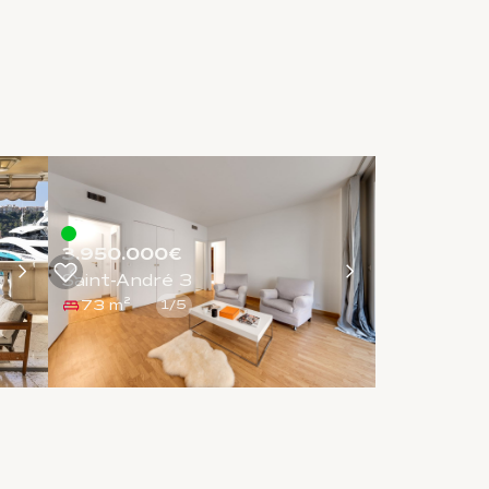
3.950.000€
Saint-André 3
73 m²
1
/
5