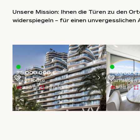
Unsere Mission: Ihnen die Türen zu den Or
widerspiegeln – für einen unvergesslichen
25.000.000 €
45.000 € 
Bay House
Terrassen
235 m²
33 m²
398 m²
1
/
5