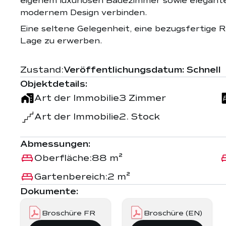
eigenem luxuriösen Badezimmer sowie elegante
modernem Design verbinden.
Eine seltene Gelegenheit, eine bezugsfertige 
Lage zu erwerben.
Zustand:
Veröffentlichungsdatum: Schnell
Objektdetails:
Art der Immobilie
3 Zimmer
Art der Immobilie
2. Stock
Abmessungen:
Oberfläche:
88 m²
Gartenbereich:
2 m²
Dokumente:
Broschüre FR
Broschüre (EN)