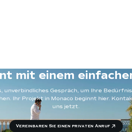
nnt mit einem einfache
s, unverbindliches Gespräch, um Ihre Bedürfni
hen. Ihr Projekt in Monaco beginnt hier. Kontak
uns jetzt.
Vereinbaren Sie einen privaten Anruf