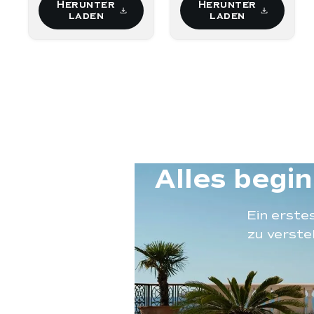
Herunter
Herunter
laden
laden
Alles begi
Ein erste
zu verste