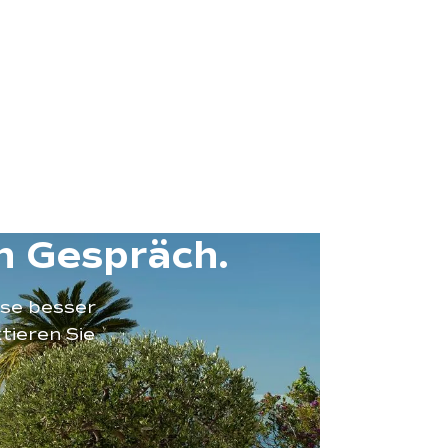
n Gespräch.
sse besser
tieren Sie