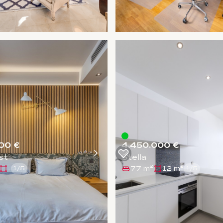
00 €
4.450.000 €
st
Stella
-
77 m²
12 m²
1
/
5
1
/
5