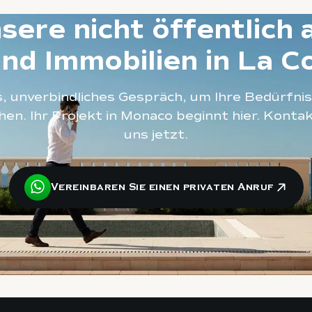
sere nicht öffentlich
d Immobilien in La 
s, unverbindliches Gespräch, um Ihre Bedürfni
hen. Ihr Projekt in Monaco beginnt hier. Kontak
uns jetzt.
Vereinbaren Sie einen privaten Anruf