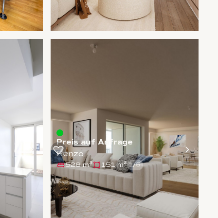
Preis auf Anfrage
Renzo
528 m²
151 m²
1
/
5