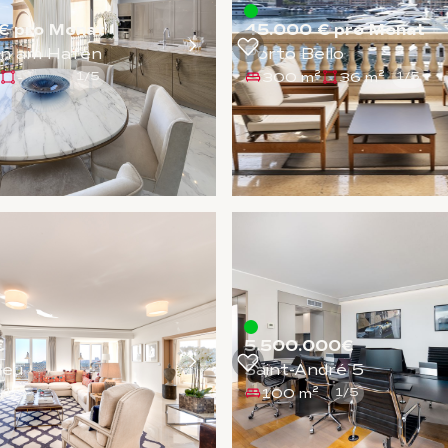
€ pro Monat
45.000 € pro Monat
en am Hafen
Porto Bello
-
300 m²
36 m²
1
/
5
1
/
5
€
5.500.000€
leu
Saint-André 5
100 m²
1
/
5
1
/
5