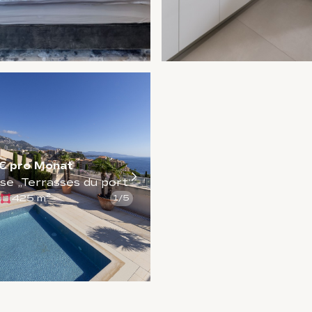
€ pro Monat
e „Terrasses du port“
425 m²
1
/
5