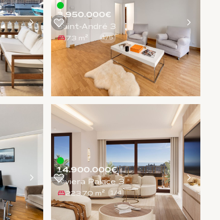
3.950.000€
Saint-André 3
73 m²
1
/
5
14.900.000€
Riviera Palace 3
223,70 m²
1
/
4