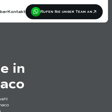
ber
Kontakt
Rufen Sie unser Team an
e in
naco
wahl
naco
m