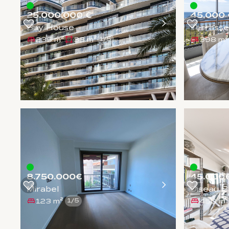
25.000.000 €
45.000 
Bay House
Terrass
235 m²
33 m²
398 m²
1
/
5
8.750.000€
45.000
Mirabel
Oiseau B
123 m²
450 m²
1
/
5