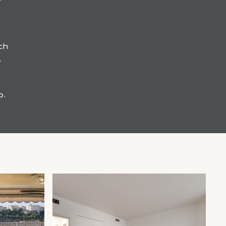
ch
,
o.