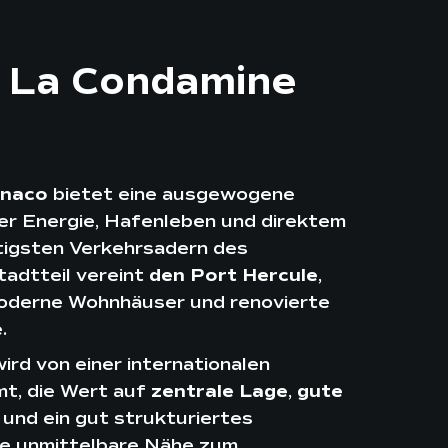
 La Condamine
onaco
bietet eine ausgewogene
er Energie, Hafenleben und direktem
tigsten Verkehrsadern des
adtteil vereint
den Port Hercule
,
moderne Wohnhäuser und renovierte
.
ird von einer internationalen
t, die Wert auf
zentrale Lage
,
gute
und ein gut strukturiertes
ie unmittelbare Nähe zum