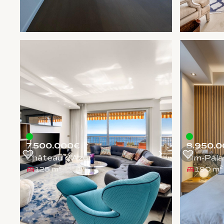
7.500.000€
8.950.0
Château d'Azur
Sim-Pala
125 m²
190 m²
1
/
5