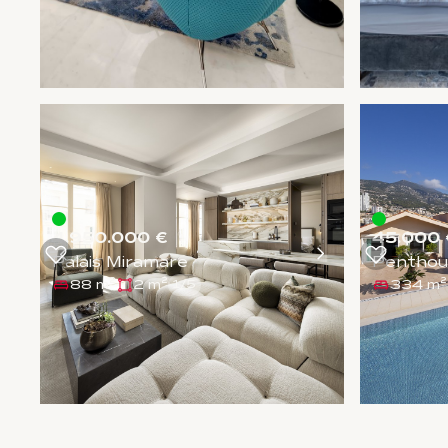
4.950.000 €
45.000 
Palais Miramare
Penthous
88 m²
2 m²
334 m²
1
/
5