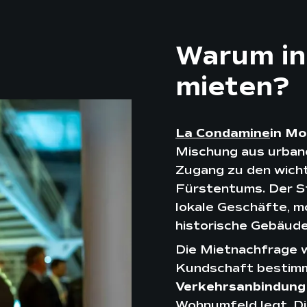
Warum in
mieten?
La Condamine
in M
Mischung aus urban
Zugang zu den wich
Fürstentums. Der St
lokale Geschäfte, 
historische Gebäude
Die Mietnachfrage w
Kundschaft bestimm
Verkehrsanbindung
Wohnumfeld legt. D