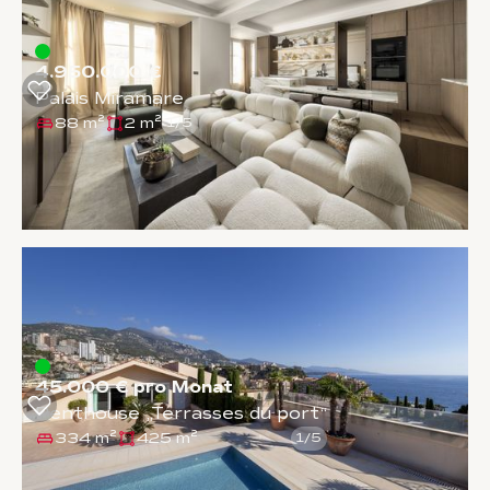
4.950.000 €
Palais Miramare
88 m²
2 m²
1
/
5
45.000 € pro Monat
Penthouse „Terrasses du port“
334 m²
425 m²
1
/
5