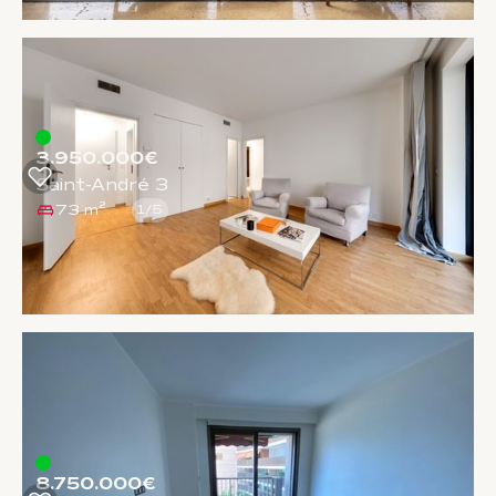
3.950.000€
Saint-André 3
73 m²
1
/
5
8.750.000€