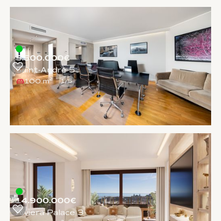
5.500.000€
Saint-André 5
100 m²
1
/
5
14.900.000€
Riviera Palace 3