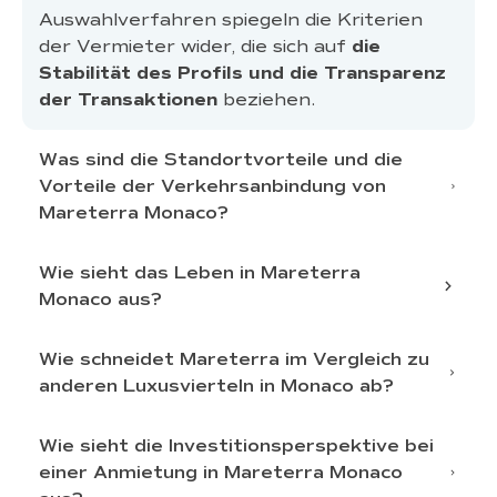
Auswahlverfahren spiegeln die Kriterien
der Vermieter wider, die sich auf
die
Stabilität des Profils und die Transparenz
der Transaktionen
beziehen.
Was sind die Standortvorteile und die
Vorteile der Verkehrsanbindung von
Mareterra Monaco?
Wie sieht das Leben in Mareterra
sich entlang der
Küste des Fürstentums
Monaco aus?
der
Bucht von Larvotto
den
Zufahrtswegen zum Hafen von Hercules
Wie schneidet Mareterra im Vergleich zu
anderen Luxusvierteln in Monaco ab?
einer Architektur mit
direkte
Wohnbauten am Wasser
landschaftlich
Fußgängerwege
Promenaden am Meer
gestalteten Grünflächen
integrierten
Wie sieht die Investitionsperspektive bei
interne Wege, die für eine geringe
öffentlichen Räumen
einer Anmietung in Mareterra Monaco
Carré d’Or
Verkehrsbelastung ausgelegt sind