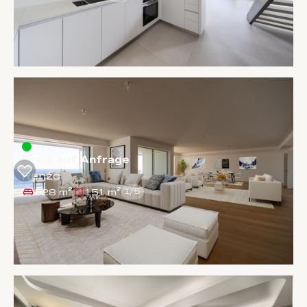
Preis auf Anfrage
Renzo
528 m²
151 m²
1
/
5