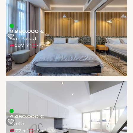
8.950.000 €
Sim-Palast
190 m²
-
1
/
5
4.450.000 €
Stella
77 m²
12 m²
1
/
5