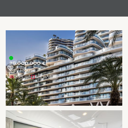
25.000.000 €
Bay House
235 m²
33 m²
1
/
5