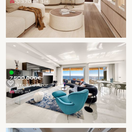
223,70 m²
1
/
4
7.500.000€
Château d'Azur
125 m²
1
/
5