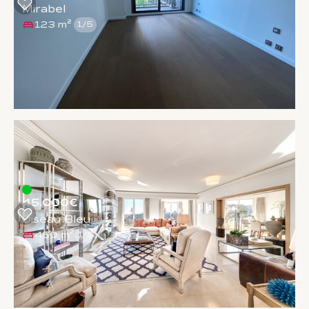
Mirabel
123 m²
1
/
5
45.000€
Oiseau Bleu
450 m²
1
/
5