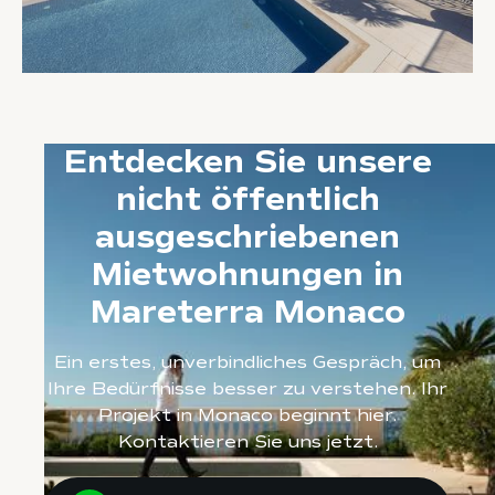
Entdecken Sie unsere
nicht öffentlich
ausgeschriebenen
Mietwohnungen in
Mareterra Monaco
Ein erstes, unverbindliches Gespräch, um
Ihre Bedürfnisse besser zu verstehen. Ihr
Projekt in Monaco beginnt hier.
Kontaktieren Sie uns jetzt.