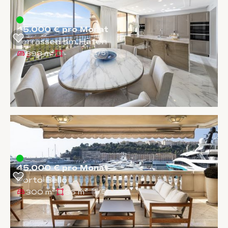
45.000 € pro Monat
Terrassen am Hafen
398 m²
-
1
/
5
45.000 € pro Monat
Porto Bello
300 m²
36 m²
1
/
5