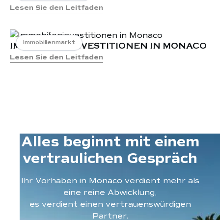
Lesen Sie den Leitfaden
Monaco
Wohnungen und Immobilien zur Miete in
La Rousse, Monaco
Immobilienmarkt
IMMOBILIENINVESTITIONEN IN MONACO
Wohnungen und Immobilien zum Verkauf
Lesen Sie den Leitfaden
in La Rousse, Monaco
Wohnungen und Immobilien zur Miete in
La Condamine, Monaco
Wohnungen zum Verkauf in Monaco-
Stadt
Wohnungen zur Miete in Monaco-Stadt
Alles beginnt mit einem
vertraulichen Gespräch
Ihr Vorhaben in Monaco verdient mehr als
eine reine Abwicklung,
es verdient einen vertrauenswürdigen
Partner.