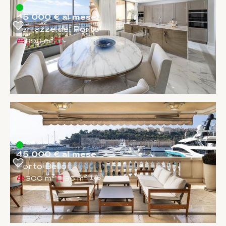
45 000 € al mese
Terrazze del Porto
398 m²
-
1
/
5
45 000 € al mese
Porto Bello
300 m²
36 m²
1
/
5