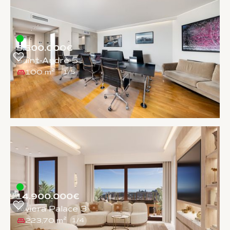
5.500.000€
Saint-André 5
100 m²
1
/
5
14.900.000€
Riviera Palace 3
223,70 m²
1
/
4