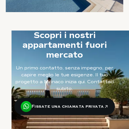
Scopri i nostri
appartamenti fuori
mercato
Un primo contatto, senza impegno, per
capire meglio le tue esigenze. Il tuo
progetto a Monaco inizia qui. Contattaci
subito.
Fissate una chiamata privata