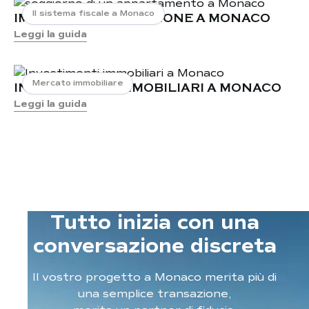
Il sistema fiscale a Monaco
Appartamenti e immobili in affitto a La
IMPOSTA DI SUCCESSIONE A MONACO
Leggi la guida
Rousse, Monaco
Appartamenti e immobili in vendita a La
Rousse, Monaco
Mercato immobiliare
Appartamenti e immobili in affitto a La
INVESTIMENTI IMMOBILIARI A MONACO
Condamine, Monaco
Leggi la guida
Appartamenti con 4 camere da letto a
Monaco
Appartamenti con 5 camere da letto a
Monaco
Tutto inizia con una
conversazione discreta
Il vostro progetto a Monaco merita più di
una semplice transazione,