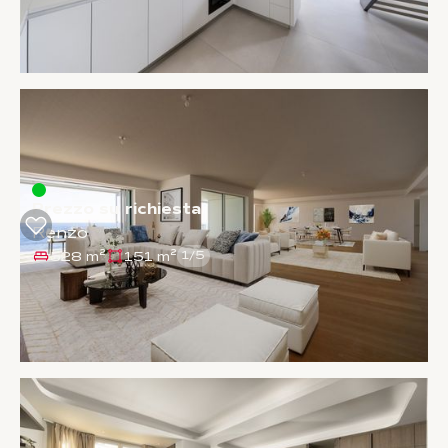
Prezzo su richiesta
Renzo
528 m²
151 m²
1
/
5