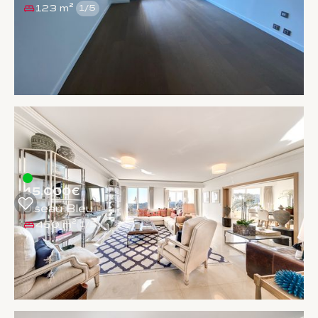
123 m²
1
/
5
45.000€
Oiseau Bleu
450 m²
1
/
5