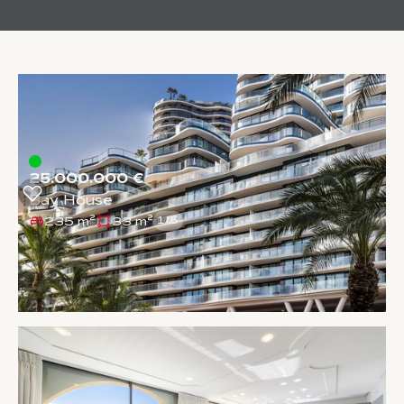
25.000.000 €
Bay House
235 m²
33 m²
1
/
5