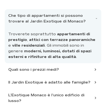
Che tipo di appartamenti si possono
trovare al Jardin Exotique di Monaco?
Troverete soprattutto
appartamenti di
prestigio
,
attici con terrazze panoramiche
e
ville residenziali
. Gli immobili sono in
genere
moderni, luminosi, dotati di spazi
esterni e rifiniture di alta qualità
.
Quali sono i prezzi medi?
Il Jardin Exotique è adatto alle famiglie?
50.000 a 70.000
euro al metro quadrato
L’Exotique Monaco è l’unico edificio di
tranquillo e sicuro
a 75.000-100.000 euro al metro
spazi verdi, vicino a scuole internazionali e
lusso?
quadrato
vista sul mare o