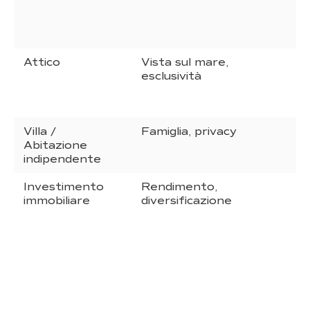
Attico
Vista sul mare,
7
esclusività
m
Villa /
Famiglia, privacy
8
Abitazione
m
indipendente
Investimento
Rendimento,
V
immobiliare
diversificazione
d