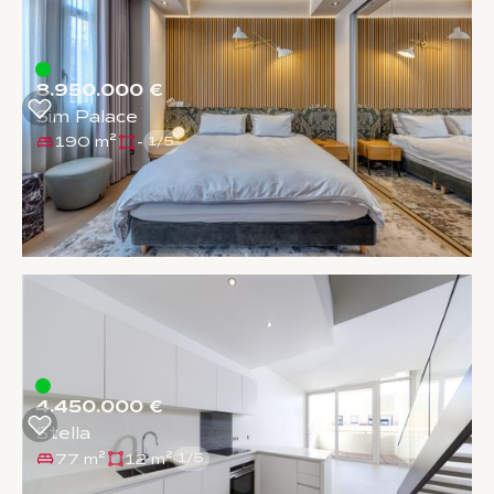
8.950.000 €
Sim Palace
190 m²
-
1
/
5
4.450.000 €
Stella
77 m²
12 m²
1
/
5