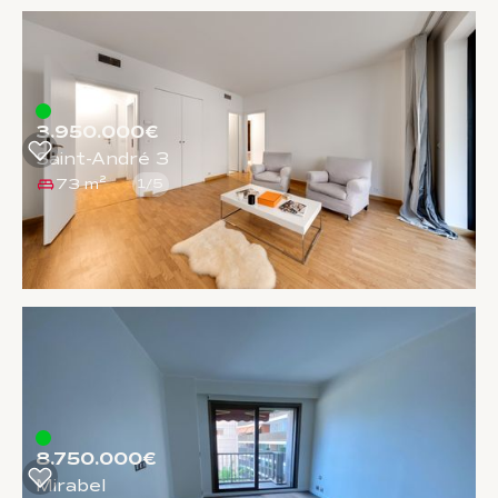
3.950.000€
Saint-André 3
73 m²
1
/
5
8.750.000€
Mirabel