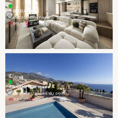
4.950.000 €
Palazzo Miramare
88 m²
2 m²
1
/
5
45 000 € al mese
Attico «Terrasses du port»
334 m²
425 m²
1
/
5