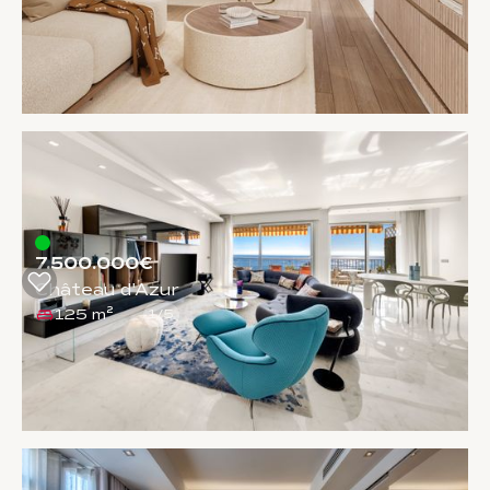
7.500.000€
Château d'Azur
125 m²
1
/
5