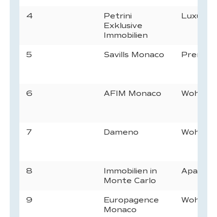
4
Petrini
Luxusw
Exklusive
Immobilien
5
Savills Monaco
Premium
6
AFIM Monaco
Wohnung
7
Dameno
Wohnimm
8
Immobilien in
Apartmen
Monte Carlo
9
Europagence
Wohnimm
Monaco