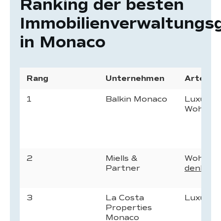
Ranking der besten
Immobilienverwaltungsg
in Monaco
Rang
Unternehmen
Arten d
1
Balkin Monaco
Luxuswo
Wohnanl
2
Miells &
Wohnimm
Partner
denkmal
3
La Costa
Luxusw
Properties
Monaco