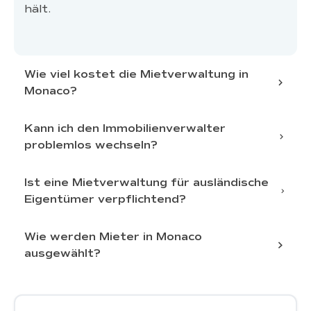
hält.
Wie viel kostet die Mietverwaltung in
Monaco?
Kann ich den Immobilienverwalter
problemlos wechseln?
der Art der Immobilie
dem Leistungsumfang
der
Vermietungsstrategie
Ist eine Mietverwaltung für ausländische
Eigentümer verpflichtend?
die in Ihrem aktuellen Auftrag
Prozentsatz der eingenommenen Mieten
festgelegten Kündigungsbedingungen
Wie werden Mieter in Monaco
ausgewählt?
die Vermittlung
praktische und rechtliche
von Mietern
die Erstellung von
eine
Vorteile
Mietverträgen
bestimmte
Kündigungsfrist
Dienstleistungen
strengen finanziellen und