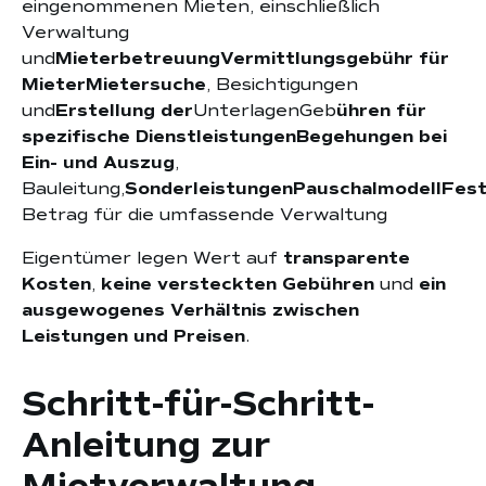
eingenommenen Mieten, einschließlich
Verwaltung
und
MieterbetreuungVermittlungsgebühr für
MieterMietersuche
, Besichtigungen
und
Erstellung der
UnterlagenGeb
ühren für
spezifische DienstleistungenBegehungen bei
Ein- und Auszug
,
Bauleitung,
SonderleistungenPauschalmodellFes
Betrag für die umfassende Verwaltung
Eigentümer legen Wert auf
transparente
Kosten
,
keine versteckten Gebühren
und
ein
ausgewogenes Verhältnis zwischen
Leistungen und Preisen
.
Schritt-für-Schritt-
Anleitung zur