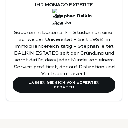
profilbezogenen Kriterien
IHR MONACO-EXPERTE
räumlichen
Einschränkungen
lokalen behördlichen
Stephan Balkin
die
Auflagen
den Erwartungen der Mieter
Gründer
eine
Einkommensstabilität
die berufliche
hinsichtlich einer schnellen Reaktion vor
klare Preisgestaltung
kalkulierbare
Situation
unternehmens- oder persönliche
einer
Geboren in Dänemark – Studium an einer
Ort
Kosten
ein ausgewogenes Verhältnis
Bürgschaften
den Wohnsitz
klaren Dokumentation
der Übergabe der
Schweizer Universität – Seit 1992 im
zwischen Gebühren und erbrachten
Verträge
der Kontinuität der
Immobilienbereich tätig – Stephan leitet
Leistungen
Dienstleistungen
BALKIN ESTATES seit der Gründung und
Ihr lokaler Vertreter in
sorgt dafür, dass jeder Kunde von einem
Monaco
Service profitiert, der auf Diskretion und
die Stabilität der Mieteinnahmen
Vertrauen basiert.
den Zustand der Immobilie
den
langfristigen Vermögenswert
Lassen Sie sich von Experten
beraten