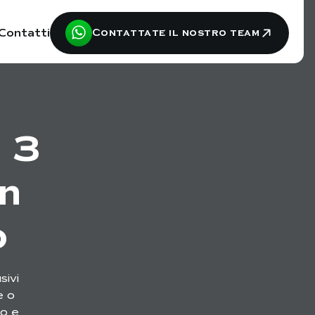
Contatti
Contattate il nostro team
 3
in
o
sivi
e o
to e