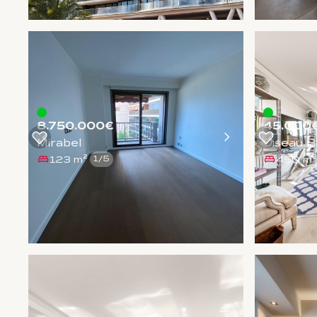
8.750.000€
45.000
Mirabel
Oiseau B
123 m²
450 m²
1
/
5