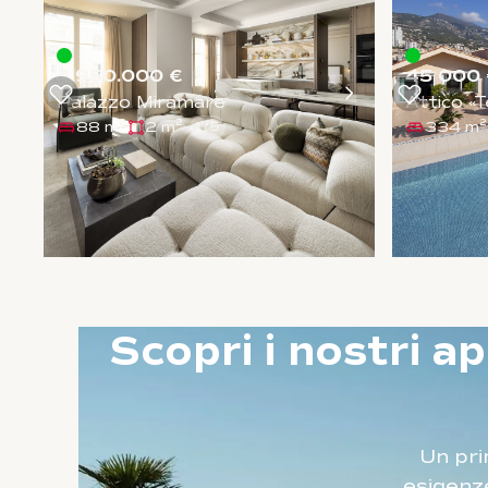
4.950.000 €
45 000 
Palazzo Miramare
Attico «
88 m²
2 m²
334 m²
1
/
5
Scopri
i
nostri
ap
Un pri
esigenze