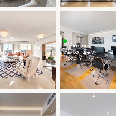
€
5.500.000€
leu
Saint-André 5
100 m²
1
/
5
1
/
5