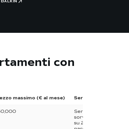
u Balkin
artamenti con
ezzo massimo (€ al mese)
Servizi inclusi di base
50,000
Servizio di portineria,
sorveglianza 24 ore
su 24, 7 giorni su 7,
parcheggio privato