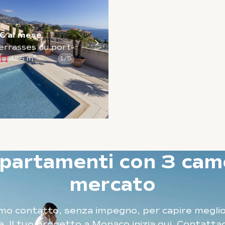
€ al mese
Terrasses du port»
425 m²
1
/
5
partamenti con 3 came
mercato
mo contatto, senza impegno, per capire meglio
. Il tuo progetto a Monaco inizia qui. Contattac