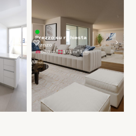
Prezzo su richiesta
Renzo
528 m²
151 m²
1
/
5