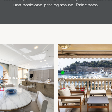
una posizione privilegiata nel Principato.
€ al mese
45 000 € al mese
 del Porto
Porto Bello
-
300 m²
36 m²
1
/
5
1
/
5