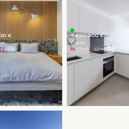
00 €
4.450.000 €
ce
Stella
-
77 m²
12 m²
1
/
5
1
/
5