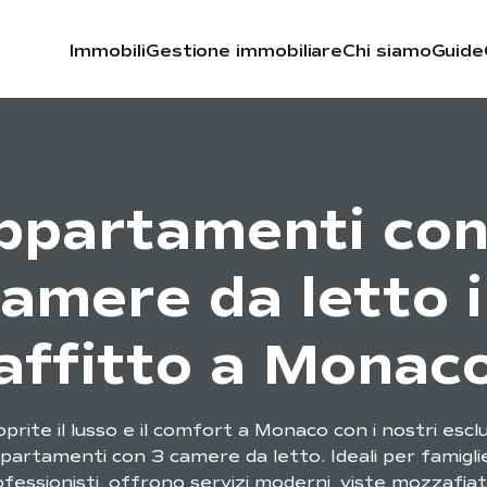
Immobili
Gestione immobiliare
Chi siamo
Guide
ppartamenti con
amere da letto 
affitto a Monac
prite il lusso e il comfort a Monaco con i nostri esclu
partamenti con 3 camere da letto. Ideali per famigli
fessionisti, offrono servizi moderni, viste mozzafia