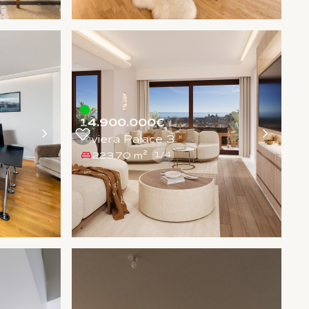
14.900.000€
Riviera Palace 3
223,70 m²
1
/
4