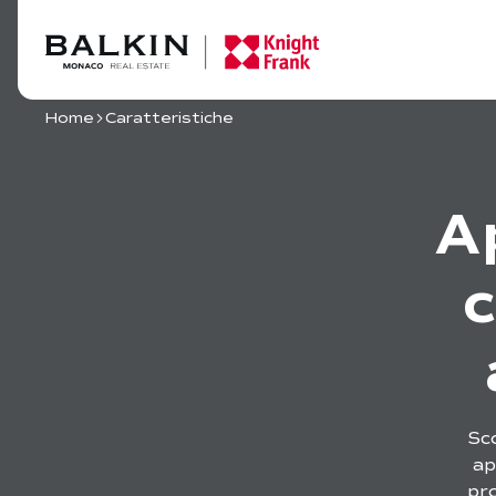
Home
Caratteristiche
A
c
Sco
ap
pro