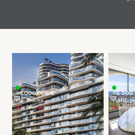
25.000.000 €
45 000 
Bay House
Terrazze
235 m²
33 m²
398 m²
1
/
5