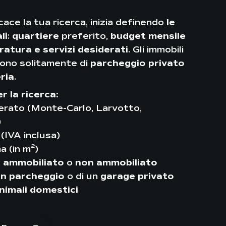
cace la tua ricerca, inizia definendo
le
li
:
quartiere
preferito,
budget mensile
ratura e
servizi desiderati
. Gli immobili
gono solitamente di
parcheggio privato
eria
.
r la ricerca:
erato (Monte-Carlo, Larvotto,
)
(IVA inclusa)
a (in m²)
:
ammobiliato
o
non ammobiliato
n parcheggio
o di un
garage privato‍
nimali domestici