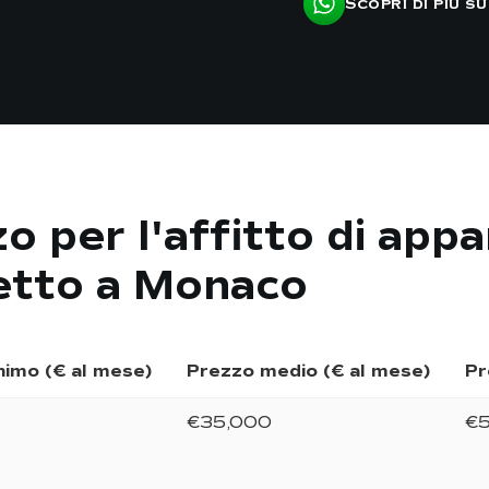
Scopri di più s
o per l'affitto di app
etto a Monaco
nimo (€ al mese)
Prezzo medio (€ al mese)
Pr
€35,000
€