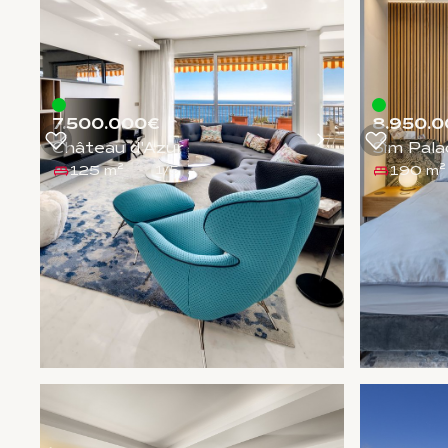
7.500.000€
8.950.0
Château d'Azur
Sim Pala
125 m²
190 m²
1
/
5