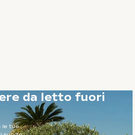
re da letto
fuori
 le tue
i subito.