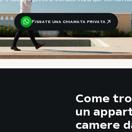
Fissate una chiamata privata
Come tro
un appar
camere d