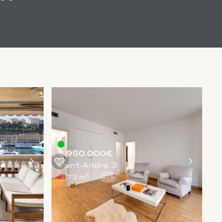
3.950.000€
Saint-André 3
73 m²
1
/
5