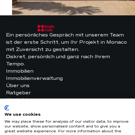
Ein persönliches Gespräch mit unserem Team
ist der erste Schritt, um Ihr Projekt in Monaco
mit Zuversicht zu gestalten.
Diskret, persönlich und ganz nach Ihrem
Tempo.
Immobilien
Immobilienverwaltung
Über uns
Ratgeber
Kontakt
Rechtliches
Datenschutzerklärung
We use cookies
We may place these for analysis of our visitor data, to improve
our website, show personalised content and to give you a
great website experience. For more information about the
GEPRÜFT VON