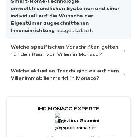
Smart-Home-Technologie,
umweltfreundlichen Systemen und einer
individuell auf die Wünsche der
Eigentümer zugeschnittenen
Inneneinrichtung
ausgestattet.
Welche spezifischen Vorschriften gelten
für den Kauf von Villen in Monaco?
Welche aktuellen Trends gibt es auf dem
Villenimmobilienmarkt in Monaco?
strenger, für das Fürstentum
spezifischer rechtlicher und finanzieller
Vorschriften
begrenztem Angebot
und starker Nachfrage internationaler
IHR MONACO-EXPERTE
Käufer
Cristina Giannini
modernen,
Immobilienmakler
umweltfreundlichen Villen