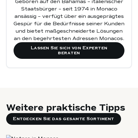
Geboren auf den Bahamas – italienischer
Staatsbürger – seit 1974 in Monaco
ansässig – verfügt über ein ausgeprägtes
Privatsphäre
Gespür für die Bedürfnisse seiner Kunden
und Sicherheit
und bietet maßgeschneiderte Lösungen
die vollständige Einhaltung aller
an den begehrtesten Adressen Monacos.
rechtlichen Bestimmungen, eine
Lassen Sie sich von Experten
reibungslose Abwicklung und einen
beraten
risikofreien Erwerb
Weitere praktische Tipps
Entdecken Sie das gesamte Sortiment