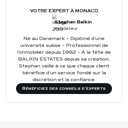
transats et des parasols à louer
davantage de confort et d'intimité
VOTRE EXPERT À MONACO
Stephan Balkin
Fondateur
Né au Danemark – Diplômé d’une
université suisse – Professionnel de
l’immobilier depuis 1992 – À la tête de
BALKIN ESTATES depuis sa création,
Stephan veille à ce que chaque client
bénéficie d’un service fondé sur la
discrétion et la confiance.
Bénéficiez des conseils d'experts