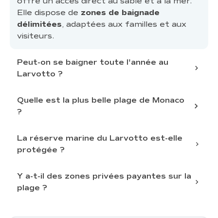
offre un accès direct au sable et à la mer.
Elle dispose de
zones de baignade
délimitées
, adaptées aux familles et aux
visiteurs.
Peut-on se baigner toute l'année au
Larvotto ?
Quelle est la plus belle plage de Monaco
?
hiver
accessible
La réserve marine du Larvotto est-elle
et sûre
protégée ?
la plage la plus
emblématique de Monaco
son accès direct à la mer
Y a-t-il des zones privées payantes sur la
plage ?
d'un statut de protection
les restaurants, les bars et les lieux
culturels
des