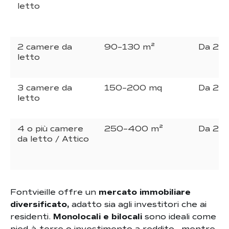
letto
2 camere da
90–130 m²
Da 2.9
letto
3 camere da
150–200 mq
Da 2.9
letto
4 o più camere
250–400 m²
Da 2.9
da letto / Attico
Fontvieille offre un
mercato immobiliare
diversificato,
adatto sia agli investitori che ai
residenti.
Monolocali e bilocali
sono ideali come