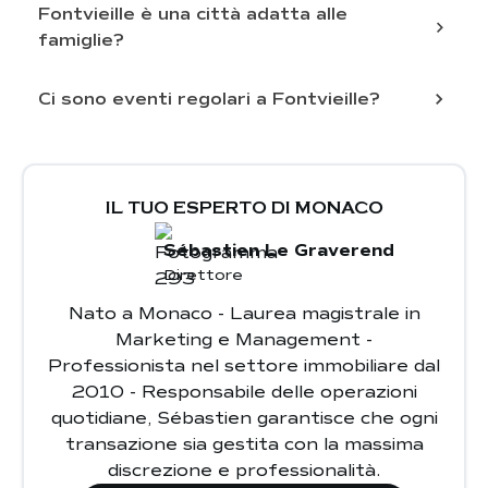
Fontvieille è una città adatta alle
famiglie?
Ci sono eventi regolari a Fontvieille?
ideale per le famiglie
spazi verdi come il Parco Fontvieille
la vicinanza
eventi
a ristoranti adatti alle famiglie
culturali e sportivi
Mercati e attività stagionali
IL TUO ESPERTO DI MONACO
Sébastien Le Graverend
Direttore
Nato a Monaco - Laurea magistrale in
Marketing e Management -
Professionista nel settore immobiliare dal
2010 - Responsabile delle operazioni
quotidiane, Sébastien garantisce che ogni
transazione sia gestita con la massima
discrezione e professionalità.