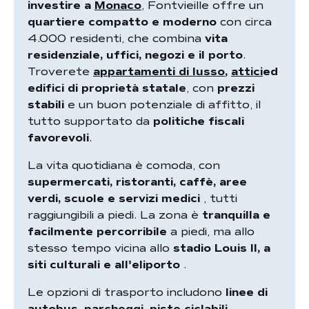
investire a
Monaco
, Fontvieille offre un
quartiere compatto e moderno
con circa
4.000 residenti, che combina
vita
residenziale, uffici, negozi e il porto
.
Troverete
appartamenti di lusso
,
attici
ed
edifici di proprietà statale
, con
prezzi
stabili
e un buon potenziale di affitto, il
tutto supportato da
politiche fiscali
favorevoli
.
La vita quotidiana è comoda, con
supermercati, ristoranti, caffè, aree
verdi, scuole e servizi medici
, tutti
raggiungibili a piedi. La zona è
tranquilla e
facilmente percorribile
a piedi, ma allo
stesso tempo vicina allo
stadio Louis II, a
siti culturali e all'eliporto
.
Le opzioni di trasporto includono
linee di