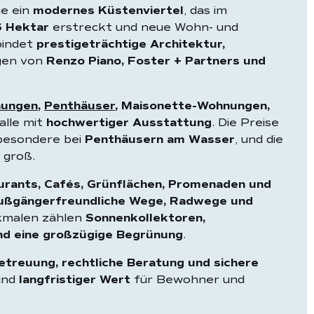
ie ein
modernes Küstenviertel
, das im
 Hektar
erstreckt und neue Wohn- und
bindet
prestigeträchtige Architektur,
gen von
Renzo Piano, Foster + Partners und
ungen
,
Penthäuser
, Maisonette-Wohnungen,
alle mit
hochwertiger Ausstattung
. Die Preise
sbesondere bei
Penthäusern am Wasser
, und die
 groß.
urants, Cafés, Grünflächen, Promenaden und
ußgängerfreundliche Wege, Radwege und
kmalen zählen
Sonnenkollektoren,
d eine großzügige Begrünung
.
Betreuung, rechtliche Beratung und sichere
und
langfristiger Wert
für Bewohner und