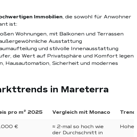
hochwertigen Immobilien
, die sowohl für Anwohner
nt ist:
großen Wohnungen, mit Balkonen und Terrassen
 außergewöhnliche Ausstattung
Raumaufteilung und stilvolle Innenausstattung
ufer, die Wert auf Privatsphäre und Komfort legen
en, Hausautomation, Sicherheit und modernes
rkttrends in Mareterra
eis pro m² 2025
Vergleich mit Monaco
Trend
0.000 €
≈ 2-mal so hoch wie
Hohe 
der Durchschnitt in