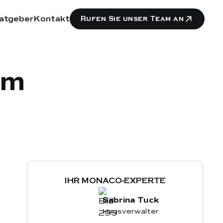
atgeber
Kontakt
Rufen Sie unser Team an
im
IHR MONACO-EXPERTE
Sabrina Tuck
Hausverwalter