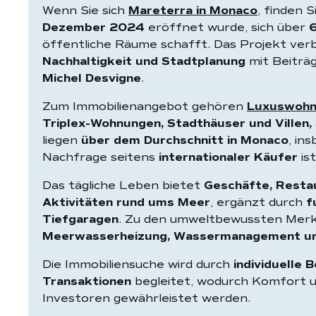
Wenn Sie sich
Mareterra in Monaco
, finden S
Dezember 2024
eröffnet wurde, sich über
6
öffentliche Räume schafft. Das Projekt ver
Nachhaltigkeit und Stadtplanung
mit Beiträ
Michel Desvigne
.
Zum Immobilienangebot gehören
Luxuswohn
Triplex-Wohnungen, Stadthäuser und Villen,
liegen
über dem Durchschnitt in Monaco
, in
Nachfrage seitens
internationaler Käufer
ist
Das tägliche Leben bietet
Geschäfte, Resta
Aktivitäten rund ums Meer
, ergänzt durch
f
Tiefgaragen
. Zu den umweltbewussten Mer
Meerwasserheizung, Wassermanagement un
Die Immobiliensuche wird durch
individuelle 
Transaktionen
begleitet, wodurch Komfort 
Investoren gewährleistet werden.