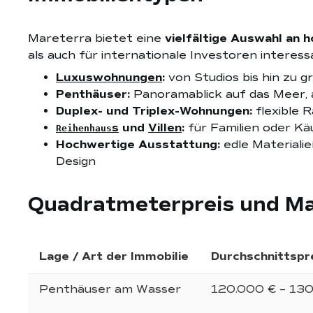
Mareterra bietet eine
vielfältige Auswahl an 
als auch für internationale Investoren interessa
Luxuswohnungen
:
von Studios bis hin zu 
Penthäuser:
Panoramablick auf das Meer,
Duplex- und Triplex-Wohnungen:
flexible 
s
und
Villen
:
für Familien oder Kä
Reihenhaus
Hochwertige Ausstattung:
edle Materiali
Design
Quadratmeterpreis und Ma
Lage / Art der Immobilie
Durchschnittspr
Penthäuser am Wasser
120.000 € – 13