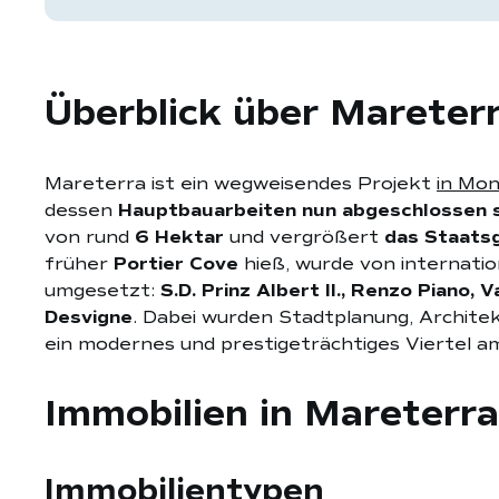
Überblick über Marete
Mareterra ist ein wegweisendes Projekt
in Mo
dessen
Hauptbauarbeiten nun abgeschlossen 
von rund
6 Hektar
und vergrößert
das Staats
früher
Portier Cove
hieß, wurde von internati
umgesetzt:
S.D. Prinz Albert II., Renzo Piano,
Desvigne
. Dabei wurden Stadtplanung, Archite
ein modernes und prestigeträchtiges Viertel a
Immobilien in Mareterr
Immobilientypen